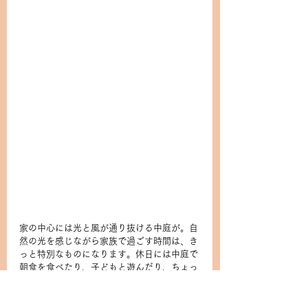
家の中心には光と風が通り抜ける中庭が。自
然の光を感じながら家族で過ごす時間は、き
っと特別なものになります。休日には中庭で
朝食を食べたり、子どもと遊んだり、ちょっ
とした庭キャンプなんかも…！
③    分かれた構造を活かして、暮らしと仕事