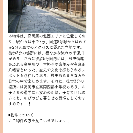
本物件は、高岡駅の北西エリアに位置してお
り、駅からは車で7分、国道8号線からはわず
か2分と車でのアクセスに優れた立地です。
徒歩3分の場所には、穏やかな流れの千保川
があり、さらに徒歩5分圏内には、歴史情緒
あふれる金屋町の千本格子の家並みや有礒正
八幡宮といった、歴史や文化を感じられるス
ポットも点在しており、歴史あるまちなみを
日常の中で楽しめます。それに、徒歩3分の
場所には高岡市立高岡西部小学校もあり、お
子さまの通学にも安心の距離。子育て世代の
方にも、のびのびと暮らせる環境としておす
すめです…！
◾️物件について
さて物件の方を見ていきましょう！