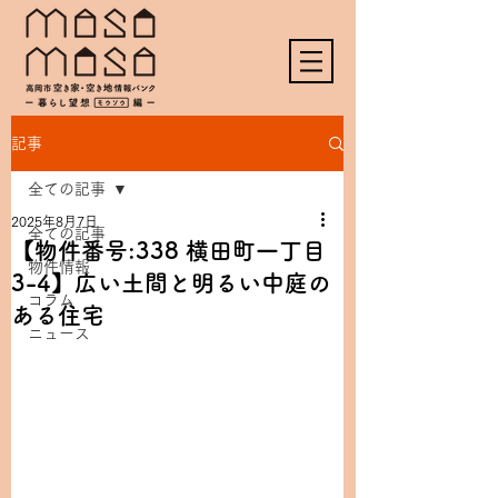
記事
全ての記事
2025年8月7日
全ての記事
【物件番号:338 横田町一丁目
物件情報
3-4】広い土間と明るい中庭の
コラム
ある住宅
ニュース