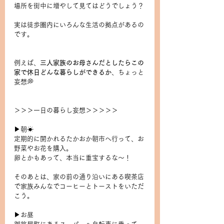
場所を街中に増やして見てはどうでしょう？
実は徒歩圏内にいろんな生活の拠点があるの
です。
例えば、
三人家族のお母さんだとしたらこの
家で休日どんな暮らしができるか
、ちょっと
妄想💭
＞＞＞一日の暮らし妄想＞＞＞＞＞
▶︎朝☀︎
定期的に開かれるたかおか朝市へ行って、お
野菜やお花を購入。
卵とかもあって、本当に重宝するな〜！
そのあとは、家の前の通り沿いにある喫茶店
で家族みんなでコーヒーとトーストをいただ
こう。
▶︎お昼