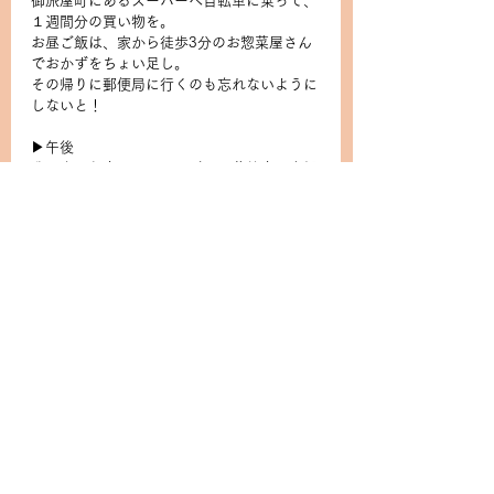
御旅屋町にあるスーパーへ自転車に乗って、
１週間分の買い物を。
お昼ご飯は、家から徒歩3分のお惣菜屋さん
でおかずをちょい足し。
その帰りに郵便局に行くのも忘れないように
しないと！
▶︎午後
我が家の和室は、月二回だけ手芸教室の会場
になる。
休憩のお茶菓子に、昨日家の近くの和菓子屋
さんで買ったものを出そう！
来週は、知り合いが小さなワークショップを
我が家の和室で開催してくれるのも楽し
み、、！
▶︎夜
家でゆっくり、
年末は和室で手芸教室の生徒さんたち呼ん
で、和室でクリスマス会もいいかも、、！な
んて考えたり
その時は山町筋のパン屋さんで、購入しよう
かしら！