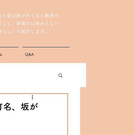
代々受け継がれてきた魅惑の
起こし、
新築では味わえない
暮らし」を紹介します。
ム
Q&A
町名、坂が