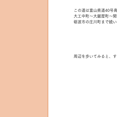
この道は富山県道40号
大工中町～大鋸屋町～関
砺波市の庄川町まで続い
周辺を歩いてみると、す