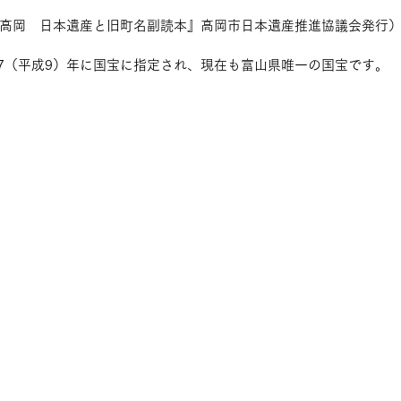
高岡　日本遺産と旧町名副読本』高岡市日本遺産推進協議会発行
97（平成9）年に国宝に指定され、現在も富山県唯一の国宝です。