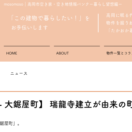
mosomoso｜高岡市空き家・空き地情報バンクー暮らし望想編ー
高岡に眠る
「この建物で暮らしたい！」
を
物件を掘り
お手伝いします
「たかおか
HOME
ABOUT
物件一覧とコラ
ニュース
- 大鋸屋町】 瑞龍寺建立が由来の
鋸屋町」。