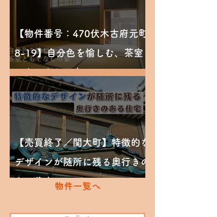
【物件番号：470伏木古府元町
8-19】自分色を愉しむ、茶室
ともてなしの家
【売買終了／関大町】特徴的な
デザインが随所に残る奥行きの
ある住宅
物件一覧へ