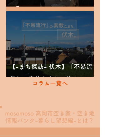
の町
【-まち探訪- 伏木】「不易流
行」の素敵なまち、伏木。
コラム一覧へ
mosomoso 高岡市空き家・空き地
情報バンク-暮らし望想編-とは？