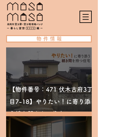
物 件 情 報
【物件番号：471 伏木古府3丁
目7-18】やりたい！に寄り添
う続き間をもつ住宅