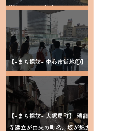
潜むエリアの魅力
【-まち探訪- 中心市街地①】
ゲストハウス中心にやわやわと
【-まち探訪- 大鋸屋町】 瑞龍
寺建立が由来の町名、坂が魅力